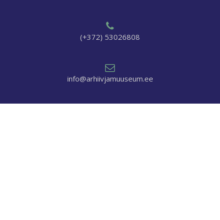
(+372) 53026808
info@arhiivjamuuseum.ee