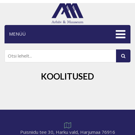
MENÜÜ
KOOLITUSED
Puisniidu tee 30, Harku vald, Harjumaa 76916